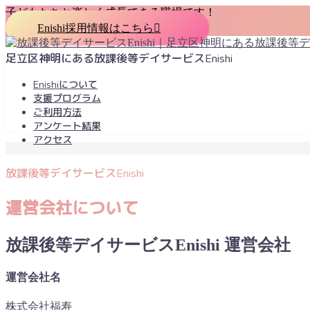
子どもたちと楽しく成長できる職場です！
Enishi採用情報はこちら
足立区神明にある放課後等デイサービスEnishi
Enishiについて
支援プログラム
ご利用方法
アンケート結果
アクセス
MENU
放課後等デイサービスEnishi
Enishiについて
運営会社について
支援プログラム
ご利用方法
アンケート結果
放課後等デイサービスEnishi 運営会社
アクセス
採用情報
運営会社名
株式会社福寿