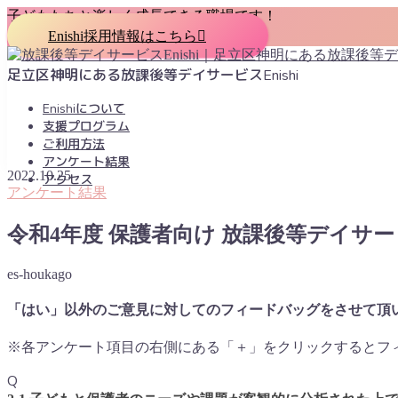
子どもたちと楽しく成長できる職場です！
Enishi採用情報はこちら
足立区神明にある放課後等デイサービスEnishi
Enishiについて
支援プログラム
ご利用方法
アンケート結果
2022.10.25
アクセス
アンケート結果
MENU
令和4年度 保護者向け 放課後等デイサ
Enishiについて
支援プログラム
es-houkago
ご利用方法
アンケート結果
「はい」以外のご意見に対してのフィードバッグをさせて頂
アクセス
採用情報
※各アンケート項目の右側にある「＋」をクリックするとフ
Q